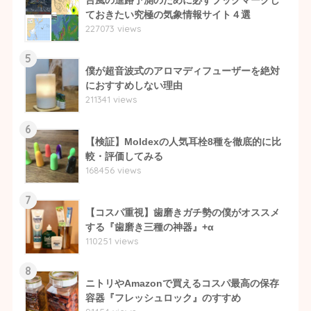
台風の進路予測のために必ずブックマークし
ておきたい究極の気象情報サイト４選
227073 views
5
僕が超音波式のアロマディフューザーを絶対
におすすめしない理由
211341 views
6
【検証】Moldexの人気耳栓8種を徹底的に比
較・評価してみる
168456 views
7
【コスパ重視】歯磨きガチ勢の僕がオススメ
する『歯磨き三種の神器』+α
110251 views
8
ニトリやAmazonで買えるコスパ最高の保存
容器『フレッシュロック』のすすめ