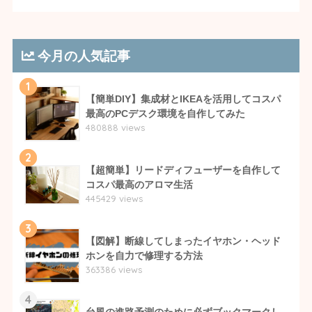
今月の人気記事
1
【簡単DIY】集成材とIKEAを活用してコスパ
最高のPCデスク環境を自作してみた
480888 views
2
【超簡単】リードディフューザーを自作して
コスパ最高のアロマ生活
445429 views
3
【図解】断線してしまったイヤホン・ヘッド
ホンを自力で修理する方法
363386 views
4