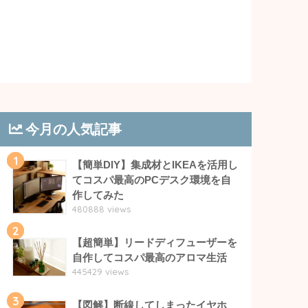
今月の人気記事
1
【簡単DIY】集成材とIKEAを活用し
てコスパ最高のPCデスク環境を自
作してみた
480888 views
2
【超簡単】リードディフューザーを
自作してコスパ最高のアロマ生活
445429 views
3
【図解】断線してしまったイヤホ