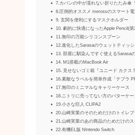
7.カバンの中が濡れない折りたたみ傘『
8.圧倒的オススメ merossのスマート
9. 玄関を便利にするマスクホルダー
10. 劇的に快適になったApple Pencil(
11.無印の万能シリコンスプーン
12.進化したSarasaのウェットティッ
13. 部屋に馴染んですぐ使えるSaras
14. M1搭載のMacBook Air
15. 見せないゴミ箱『ユニード カクス S
16.素敵なラベルを簡単作成「テプラ P
17.無印のミニマルなキャリーケース
18.ニトリに売ってない方のバターケー
19.小さな巨人 CLIPA2
20.山崎実業のそのためだけのトイレ
21.山崎実業のあの商品のためだけの
22.有機EL版 NIntendo Switch