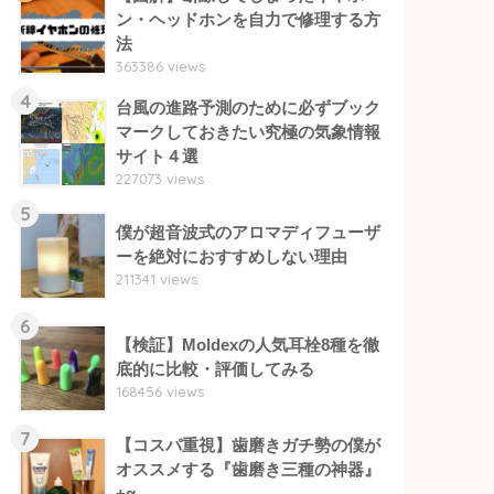
ン・ヘッドホンを自力で修理する方
法
363386 views
4
台風の進路予測のために必ずブック
マークしておきたい究極の気象情報
サイト４選
227073 views
5
僕が超音波式のアロマディフューザ
ーを絶対におすすめしない理由
211341 views
6
【検証】Moldexの人気耳栓8種を徹
底的に比較・評価してみる
168456 views
7
【コスパ重視】歯磨きガチ勢の僕が
オススメする『歯磨き三種の神器』
+α