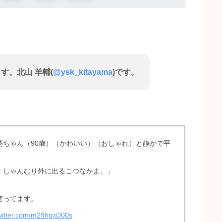
す。北山 羊輔(
@ysk_kitayama
)です。
婆ちゃん（90歳）（かわいい）（おしゃれ）と静かで平
、しゃんむり外に出るこつなかよ。」
言ってます。
twitter.com/m29hgxD00s