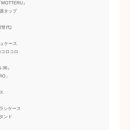
MOTTERU』
電源タップ
第2世代)
シュケース
aのコロコロ
-36』
RO」
ス
ブラシケース
スタンド