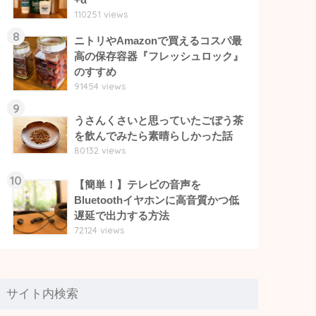
110251 views
8
ニトリやAmazonで買えるコスパ最
高の保存容器『フレッシュロック』
のすすめ
91454 views
9
うさんくさいと思っていたごぼう茶
を飲んでみたら素晴らしかった話
80132 views
10
【簡単！】テレビの音声を
Bluetoothイヤホンに高音質かつ低
遅延で出力する方法
72124 views