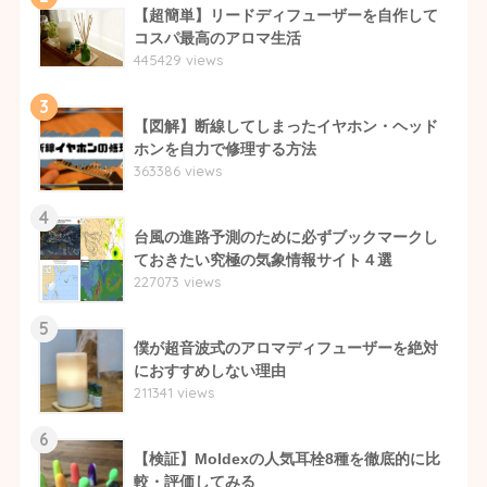
【超簡単】リードディフューザーを自作して
コスパ最高のアロマ生活
445429 views
3
【図解】断線してしまったイヤホン・ヘッド
ホンを自力で修理する方法
363386 views
4
台風の進路予測のために必ずブックマークし
ておきたい究極の気象情報サイト４選
227073 views
5
僕が超音波式のアロマディフューザーを絶対
におすすめしない理由
211341 views
6
【検証】Moldexの人気耳栓8種を徹底的に比
較・評価してみる