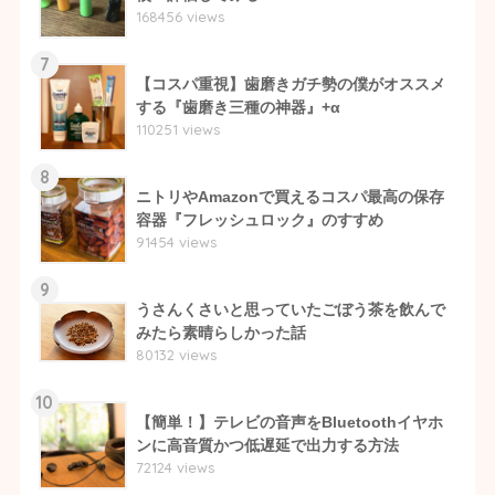
168456 views
7
【コスパ重視】歯磨きガチ勢の僕がオススメ
する『歯磨き三種の神器』+α
110251 views
8
ニトリやAmazonで買えるコスパ最高の保存
容器『フレッシュロック』のすすめ
91454 views
9
うさんくさいと思っていたごぼう茶を飲んで
みたら素晴らしかった話
80132 views
10
【簡単！】テレビの音声をBluetoothイヤホ
ンに高音質かつ低遅延で出力する方法
72124 views