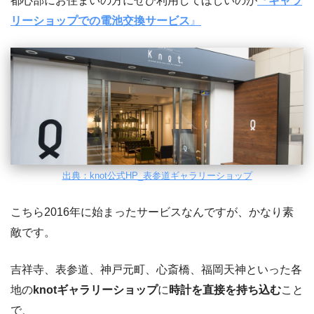
都心部にお住まいの方にぜひ利用してほしいのが
『
ギャラ
リーショップでの電池交換サービス
』
出典：knot公式HP_表参道ギャラリーショップ
こちら2016年に始まったサービスなんですが、かなり素
敵です。
吉祥寺、表参道、神戸元町、心斎橋、福岡天神といった各
地の
knotギャラリーショップ
に
時計を直接を持ち込む
こと
で、