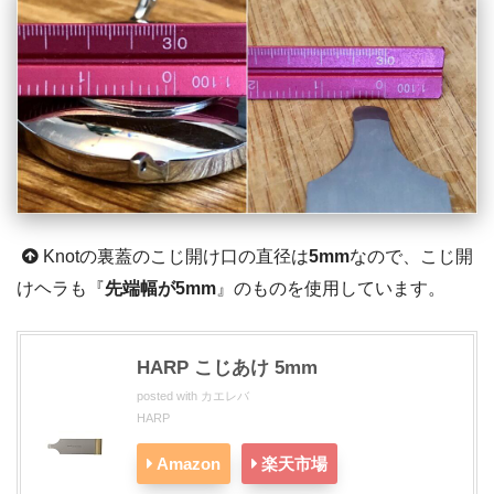
Knotの裏蓋のこじ開け口の直径は
5mm
なので、こじ開
けヘラも『
先端幅が5mm
』のものを使用しています。
HARP こじあけ 5mm
posted with
カエレバ
HARP
Amazon
楽天市場