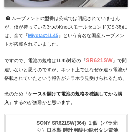
ムーブメントの型番は公式では明記されていません
が、僕が持っている3つのKnotスモールセコンド(CS-36)に
は、全て『
Miyotaの1L45
』という有名な国産ムーブメン
トが搭載されていました。
SR621SW
ですので、電池の規格は1L45対応の『
』で間
違いないと思うのですが、ネット上ではなぜか違う電池が
搭載されていたという報告がチラホラ見受けられるため、
念のため『
ケースを開けて電池の規格を確認してから購
入
』するのが無難かと思います。
SONY SR621SW(364) １個（バラ売
り）日本製 時計用酸化銀ボタン電池