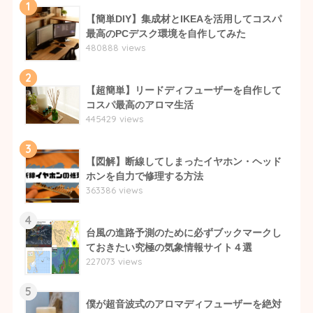
1
【簡単DIY】集成材とIKEAを活用してコスパ
最高のPCデスク環境を自作してみた
480888 views
2
【超簡単】リードディフューザーを自作して
コスパ最高のアロマ生活
445429 views
3
【図解】断線してしまったイヤホン・ヘッド
ホンを自力で修理する方法
363386 views
4
台風の進路予測のために必ずブックマークし
ておきたい究極の気象情報サイト４選
227073 views
5
僕が超音波式のアロマディフューザーを絶対