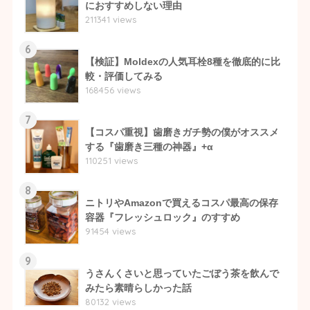
におすすめしない理由
211341 views
6
【検証】Moldexの人気耳栓8種を徹底的に比
較・評価してみる
168456 views
7
【コスパ重視】歯磨きガチ勢の僕がオススメ
する『歯磨き三種の神器』+α
110251 views
8
ニトリやAmazonで買えるコスパ最高の保存
容器『フレッシュロック』のすすめ
91454 views
9
うさんくさいと思っていたごぼう茶を飲んで
みたら素晴らしかった話
80132 views